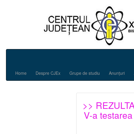
Home
Despre CJEx
Grupe de studiu
Anunțuri
>> REZULT
V-a testarea 