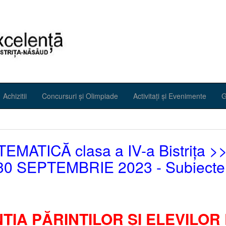
Achizitii
Concursuri și Olimpiade
Activitați și Evenimente
G
EMATICĂ clasa a IV-a Bistrița 
30 SEPTEMBRIE 2023 - Subiecte
NȚIA PĂRINȚILOR ȘI ELEVILOR 